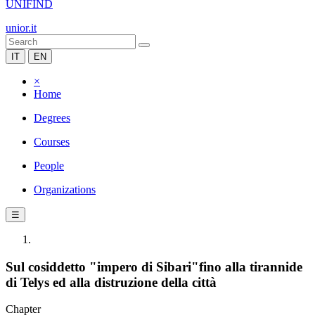
UNIFIND
unior.it
IT
EN
×
Home
Degrees
Courses
People
Organizations
☰
Sul cosiddetto "impero di Sibari"fino alla tirannide
di Telys ed alla distruzione della città
Chapter