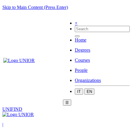
Skip to Main Content (Press Enter)
×
Home
Degrees
Courses
People
Organizations
IT
EN
☰
UNIFIND
|