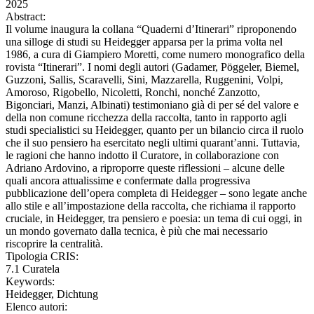
2025
Abstract:
Il volume inaugura la collana “Quaderni d’Itinerari” riproponendo
una silloge di studi su Heidegger apparsa per la prima volta nel
1986, a cura di Giampiero Moretti, come numero monografico della
rovista “Itinerari”. I nomi degli autori (Gadamer, Pöggeler, Biemel,
Guzzoni, Sallis, Scaravelli, Sini, Mazzarella, Ruggenini, Volpi,
Amoroso, Rigobello, Nicoletti, Ronchi, nonché Zanzotto,
Bigonciari, Manzi, Albinati) testimoniano già di per sé del valore e
della non comune ricchezza della raccolta, tanto in rapporto agli
studi specialistici su Heidegger, quanto per un bilancio circa il ruolo
che il suo pensiero ha esercitato negli ultimi quarant’anni. Tuttavia,
le ragioni che hanno indotto il Curatore, in collaborazione con
Adriano Ardovino, a riproporre queste riflessioni – alcune delle
quali ancora attualissime e confermate dalla progressiva
pubblicazione dell’opera completa di Heidegger – sono legate anche
allo stile e all’impostazione della raccolta, che richiama il rapporto
cruciale, in Heidegger, tra pensiero e poesia: un tema di cui oggi, in
un mondo governato dalla tecnica, è più che mai necessario
riscoprire la centralità.
Tipologia CRIS:
7.1 Curatela
Keywords:
Heidegger, Dichtung
Elenco autori: