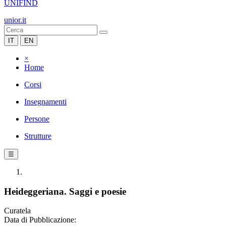
UNIFIND
unior.it
IT
EN
×
Home
Corsi
Insegnamenti
Persone
Strutture
☰
Heideggeriana. Saggi e poesie
Curatela
Data di Pubblicazione: