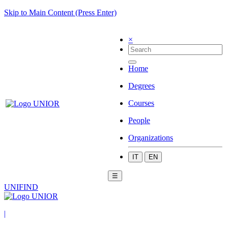
Skip to Main Content (Press Enter)
×
Home
Degrees
Courses
People
Organizations
IT
EN
☰
UNIFIND
|