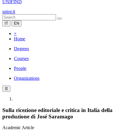
UNIFIND
unior.it
IT
EN
×
Home
Degrees
Courses
People
Organizations
☰
Sulla ricezione editoriale e critica in Italia della
produzione di José Saramago
Academic Article