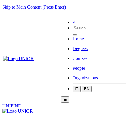
Skip to Main Content (Press Enter)
×
Home
Degrees
Courses
People
Organizations
IT
EN
☰
UNIFIND
|