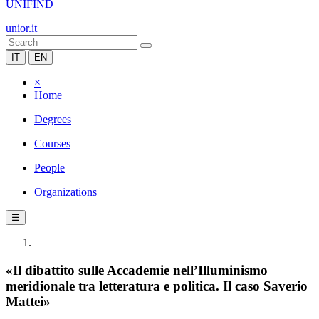
UNIFIND
unior.it
IT
EN
×
Home
Degrees
Courses
People
Organizations
☰
«Il dibattito sulle Accademie nell’Illuminismo
meridionale tra letteratura e politica. Il caso Saverio
Mattei»