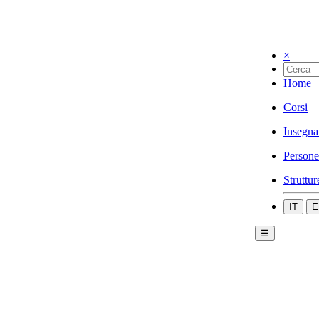
×
Home
Corsi
Insegna
Persone
Struttur
IT
E
☰