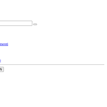
menti
e
N