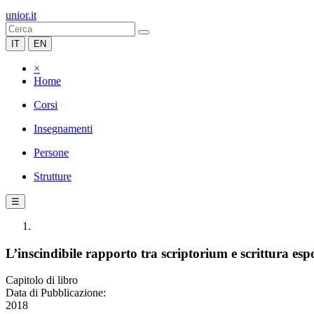
unior.it
IT
EN
×
Home
Corsi
Insegnamenti
Persone
Strutture
☰
L’inscindibile rapporto tra scriptorium e scrittura e
Capitolo di libro
Data di Pubblicazione:
2018