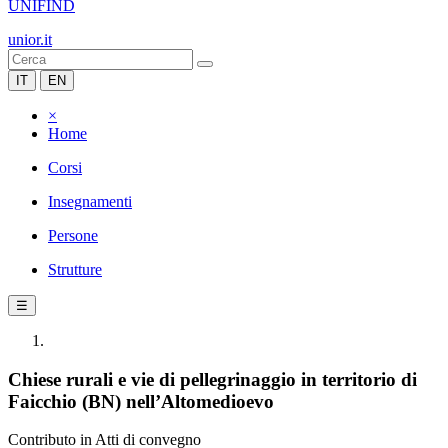
UNIFIND
unior.it
IT
EN
×
Home
Corsi
Insegnamenti
Persone
Strutture
☰
Chiese rurali e vie di pellegrinaggio in territorio di
Faicchio (BN) nell’Altomedioevo
Contributo in Atti di convegno