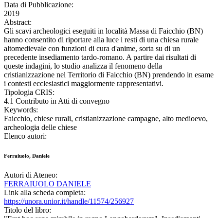
Data di Pubblicazione:
2019
Abstract:
Gli scavi archeologici eseguiti in località Massa di Faicchio (BN)
hanno consentito di riportare alla luce i resti di una chiesa rurale
altomedievale con funzioni di cura d'anime, sorta su di un
precedente insediamento tardo-romano. A partire dai risultati di
queste indagini, lo studio analizza il fenomeno della
cristianizzazione nel Territorio di Faicchio (BN) prendendo in esame
i contesti ecclesiastici maggiormente rappresentativi.
Tipologia CRIS:
4.1 Contributo in Atti di convegno
Keywords:
Faicchio, chiese rurali, cristianizzazione campagne, alto medioevo,
archeologia delle chiese
Elenco autori:
Ferraiuolo, Daniele
Autori di Ateneo:
FERRAIUOLO DANIELE
Link alla scheda completa:
https://unora.unior.it/handle/11574/256927
Titolo del libro: