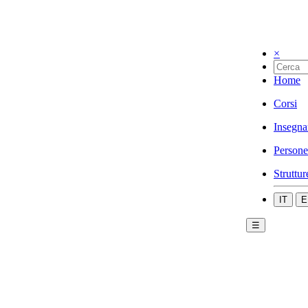
×
Home
Corsi
Insegna
Persone
Struttur
IT
E
☰