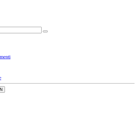
menti
e
N