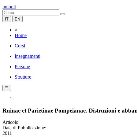
unior.it
IT
EN
×
Home
Corsi
Insegnamenti
Persone
Strutture
☰
Ruinae et Parietinae Pompeianae. Distruzioni e abban
Articolo
Data di Pubblicazione:
2011