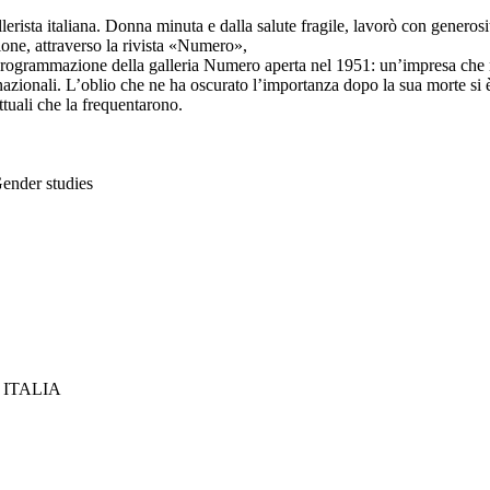
lerista italiana. Donna minuta e dalla salute fragile, lavorò con generosit
ione, attraverso la rivista «Numero»,
rogrammazione della galleria Numero aperta nel 1951: un’impresa che negl
nazionali. L’oblio che ne ha oscurato l’importanza dopo la sua morte si è
ettuali che la frequentarono.
Gender studies
 ITALIA