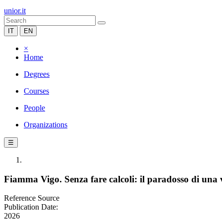
unior.it
IT
EN
×
Home
Degrees
Courses
People
Organizations
☰
Fiamma Vigo. Senza fare calcoli: il paradosso di una
Reference Source
Publication Date:
2026