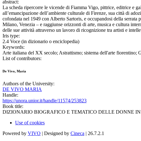
abstract:
La scheda ripercorre le vicende di Fiamma Vigo, pittrice, editrice e gal
all’emancipazione dell’ambiente culturale di Firenze, sua città di adoz
cofondata nel 1949 con Alberto Sartoris, e occupandosi della serrata p
Milano, Venezia – e raggiunse orizzonti di arte, musica e cultura inter
delle sue attività attraverso un lavoro di ricognizione tra artisti e intell
Iris type:
2.4 Voce (in dizionario o enciclopedia)
Keywords:
Arte italiana del XX secolo; Astrattismo; sistema dell'arte fiorentino; 
List of contributors:
De Vivo, Maria
Authors of the University:
DE VIVO MARIA
Handle:
https://unora.unior.it/handle/11574/253823
Book title:
DIZIONARIO BIOGRAFICO E TEMATICO DELLE DONNE IN
Use of cookies
Powered by
VIVO
| Designed by
Cineca
| 26.7.2.1