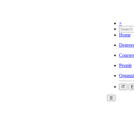
×
Home
Degree
Course
People
Organiz
IT
E
☰