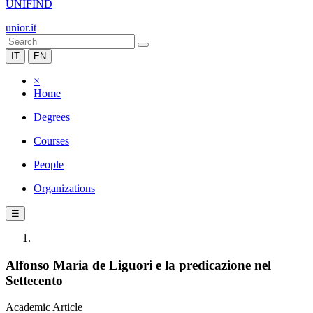
UNIFIND
unior.it
IT
EN
×
Home
Degrees
Courses
People
Organizations
☰
Alfonso Maria de Liguori e la predicazione nel
Settecento
Academic Article