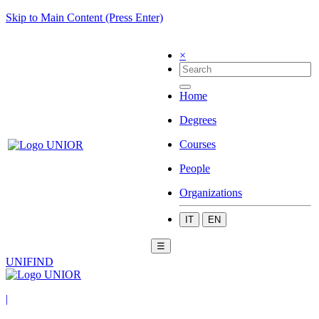
Skip to Main Content (Press Enter)
×
Home
Degrees
Courses
People
Organizations
IT
EN
☰
UNIFIND
|