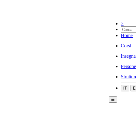
×
Home
Corsi
Insegna
Persone
Struttur
IT
E
☰