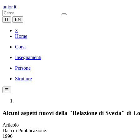
unior.it
IT
EN
×
Home
Corsi
Insegnamenti
Persone
Strutture
☰
Alcuni aspetti nuovi della "Relazione di Svezia" di L
Articolo
Data di Pubblicazione:
1996