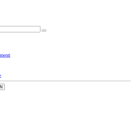
menti
e
N