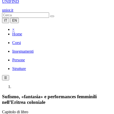
UNIFIND
unior.it
IT
EN
×
Home
Corsi
Insegnamenti
Persone
Strutture
☰
Sufismo, «fantasia» e performances femminili
nell’Eritrea coloniale
Capitolo di libro