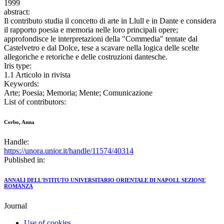
1999
abstract:
Il contributo studia il concetto di arte in Llull e in Dante e considera
il rapporto poesia e memoria nelle loro principali opere;
approfondisce le interpretazioni della "Commedia" tentate dal
Castelvetro e dal Dolce, tese a scavare nella logica delle scelte
allegoriche e retoriche e delle costruzioni dantesche.
Iris type:
1.1 Articolo in rivista
Keywords:
Arte; Poesia; Memoria; Mente; Comunicazione
List of contributors:
Cerbo, Anna
Handle:
https://unora.unior.it/handle/11574/40314
Published in:
ANNALI DELL'ISTITUTO UNIVERSITARIO ORIENTALE DI NAPOLI. SEZIONE
ROMANZA
Journal
Use of cookies