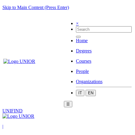
Skip to Main Content (Press Enter)
×
Home
Degrees
Courses
People
Organizations
IT
EN
☰
UNIFIND
|