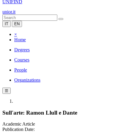
UNIFIND
unior.it
IT
EN
×
Home
Degrees
Courses
People
Organizations
☰
Sull'arte: Ramon Llull e Dante
Academic Article
Publication Date: