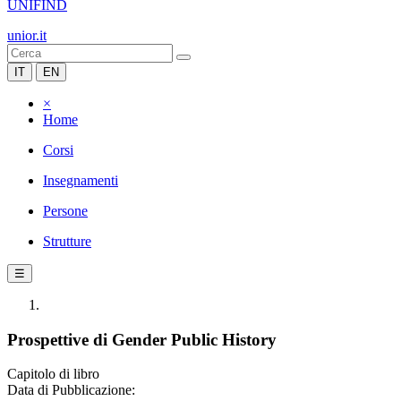
UNIFIND
unior.it
IT
EN
×
Home
Corsi
Insegnamenti
Persone
Strutture
☰
Prospettive di Gender Public History
Capitolo di libro
Data di Pubblicazione: