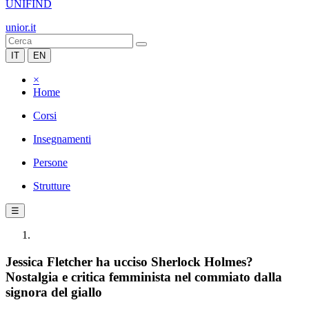
UNIFIND
unior.it
IT
EN
×
Home
Corsi
Insegnamenti
Persone
Strutture
☰
Jessica Fletcher ha ucciso Sherlock Holmes?
Nostalgia e critica femminista nel commiato dalla
signora del giallo