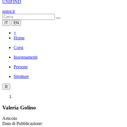
UNIFIND
unior.it
IT
EN
×
Home
Corsi
Insegnamenti
Persone
Strutture
☰
Valeria Golino
Articolo
Data di Pubblicazione: