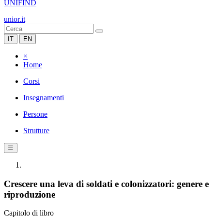
UNIFIND
unior.it
IT
EN
×
Home
Corsi
Insegnamenti
Persone
Strutture
☰
Crescere una leva di soldati e colonizzatori: genere e
riproduzione
Capitolo di libro