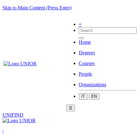
Skip to Main Content (Press Enter)
×
Home
Degrees
Courses
People
Organizations
IT
EN
☰
UNIFIND
|