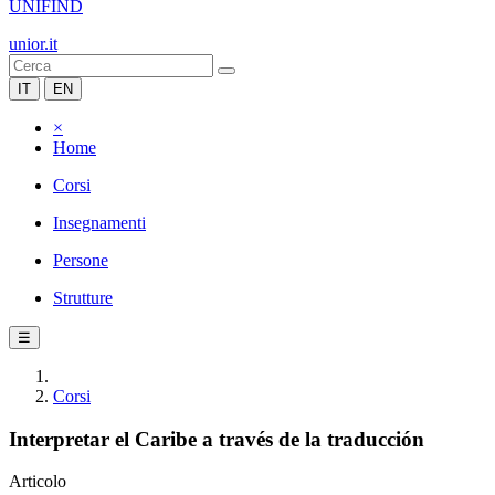
UNIFIND
unior.it
IT
EN
×
Home
Corsi
Insegnamenti
Persone
Strutture
☰
Corsi
Interpretar el Caribe a través de la traducción
Articolo