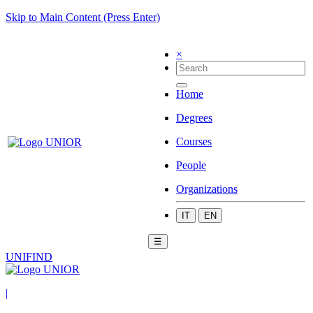
Skip to Main Content (Press Enter)
×
Home
Degrees
Courses
People
Organizations
IT
EN
☰
UNIFIND
|