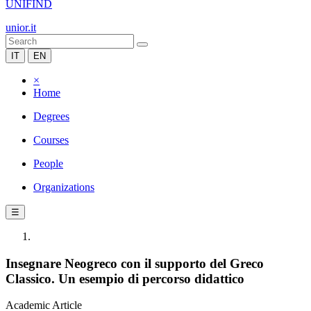
UNIFIND
unior.it
IT
EN
×
Home
Degrees
Courses
People
Organizations
☰
Insegnare Neogreco con il supporto del Greco
Classico. Un esempio di percorso didattico
Academic Article