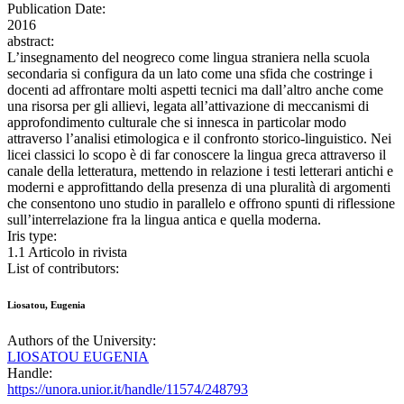
Publication Date:
2016
abstract:
L’insegnamento del neogreco come lingua straniera nella scuola
secondaria si configura da un lato come una sfida che costringe i
docenti ad affrontare molti aspetti tecnici ma dall’altro anche come
una risorsa per gli allievi, legata all’attivazione di meccanismi di
approfondimento culturale che si innesca in particolar modo
attraverso l’analisi etimologica e il confronto storico-linguistico. Nei
licei classici lo scopo è di far conoscere la lingua greca attraverso il
canale della letteratura, mettendo in relazione i testi letterari antichi e
moderni e approfittando della presenza di una pluralità di argomenti
che consentono uno studio in parallelo e offrono spunti di riflessione
sull’interrelazione fra la lingua antica e quella moderna.
Iris type:
1.1 Articolo in rivista
List of contributors:
Liosatou, Eugenia
Authors of the University:
LIOSATOU EUGENIA
Handle:
https://unora.unior.it/handle/11574/248793