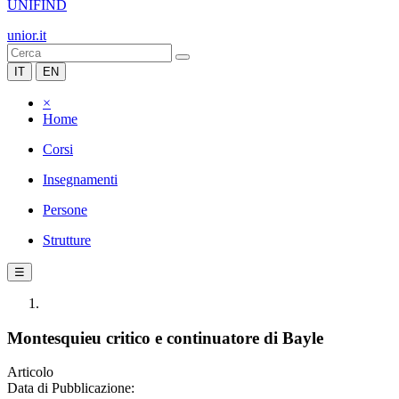
UNIFIND
unior.it
IT
EN
×
Home
Corsi
Insegnamenti
Persone
Strutture
☰
Montesquieu critico e continuatore di Bayle
Articolo
Data di Pubblicazione: