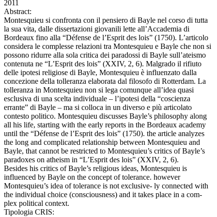
2011
Abstract:
Montesquieu si confronta con il pensiero di Bayle nel corso di tutta
la sua vita, dalle dissertazioni giovanili lette all’Accademia di
Bordeaux fino alla “Défense de l’Esprit des lois” (1750). L’articolo
considera le complesse relazioni tra Montesquieu e Bayle che non si
possono ridurre alla sola critica dei paradossi di Bayle sull’ateismo
contenuta ne “L’Esprit des lois” (XXIV, 2, 6). Malgrado il rifiuto
delle ipotesi religiose di Bayle, Montesquieu è influenzato dalla
concezione della tolleranza elaborata dal filosofo di Rotterdam. La
tolleranza in Montesquieu non si lega comunque all’idea quasi
esclusiva di una scelta individuale – l’ipotesi della “coscienza
errante” di Bayle – ma si colloca in un diverso e più articolato
contesto politico. Montesquieu discusses Bayle’s philosophy along
all his life, starting with the early reports in the Bordeaux academy
until the “Défense de l’Esprit des lois” (1750). the article analyzes
the long and complicated relationship between Montesquieu and
Bayle, that cannot be restricted to Montesquieu’s critics of Bayle’s
paradoxes on atheism in “L’Esprit des lois” (XXIV, 2, 6).
Besides his critics of Bayle’s religious ideas, Montesquieu is
influenced by Bayle on the concept of tolerance. however
Montesquieu’s idea of tolerance is not exclusive- ly connected with
the individual choice (consciousness) and it takes place in a com-
plex political context.
Tipologia CRIS: