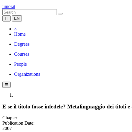
unior.it
IT
EN
×
Home
Degrees
Courses
People
Organizations
☰
E se il titolo fosse infedele? Metalinguaggio dei titoli 
Chapter
Publication Date:
2007