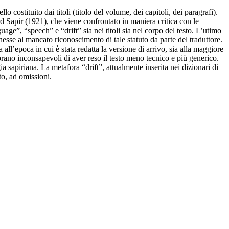
 costituito dai titoli (titolo del volume, dei capitoli, dei paragrafi).
 Sapir (1921), che viene confrontato in maniera critica con le
age”, “speech” e “drift” sia nei titoli sia nel corpo del testo. L’utimo
nnesse al mancato riconoscimento di tale statuto da parte del traduttore.
 all’epoca in cui è stata redatta la versione di arrivo, sia alla maggiore
sembrano inconsapevoli di aver reso il testo meno tecnico e più generico.
apiriana. La metafora “drift”, attualmente inserita nei dizionari di
to, ad omissioni.