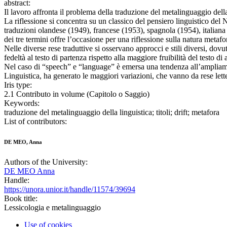
abstract:
Il lavoro affronta il problema della traduzione del metalinguaggio della 
La riflessione si concentra su un classico del pensiero linguistico d
traduzioni olandese (1949), francese (1953), spagnola (1954), italiana (
dei tre termini offre l’occasione per una riflessione sulla natura metaf
Nelle diverse rese traduttive si osservano approcci e stili diversi, dovu
fedeltà al testo di partenza rispetto alla maggiore fruibilità del testo d
Nel caso di “speech” e “language” è emersa una tendenza all’ampliamen
Linguistica, ha generato le maggiori variazioni, che vanno da rese lette
Iris type:
2.1 Contributo in volume (Capitolo o Saggio)
Keywords:
traduzione del metalinguaggio della linguistica; titoli; drift; metafora
List of contributors:
DE MEO, Anna
Authors of the University:
DE MEO Anna
Handle:
https://unora.unior.it/handle/11574/39694
Book title:
Lessicologia e metalinguaggio
Use of cookies