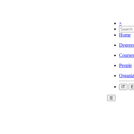
×
Home
Degree
Course
People
Organiz
IT
E
☰