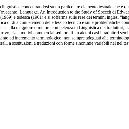
linguistica concentrandosi su un particolare elemento testuale che è quello
el Novecento, Language. An Introduction to the Study of Speech di Edward
1969) e tedesca (1961) e si sofferma sulle rese dei termini inglesi “langu
orica di di alcuni elementi delle lessico tecnico e sulle problematiche co
ti sia alla maggiore o minore competenza di Linguistica dei traduttori, sia
i arrivo, sia a motivi commerciali-editoriali. In alcuni casi i traduttori 
to ed incremento terminologico, non sempre adeguati alla terminologia s
rali, a sostituzioni a traduzioni con forme sinonimie variabili nel nel tes