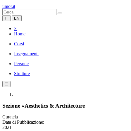
unior.it
IT
EN
×
Home
Corsi
Insegnamenti
Persone
Strutture
☰
Sezione «Aesthetics & Architecture
Curatela
Data di Pubblicazione:
2021