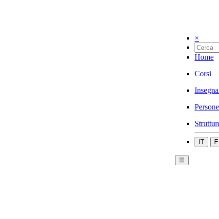
×
Home
Corsi
Insegna
Persone
Struttur
IT
E
☰