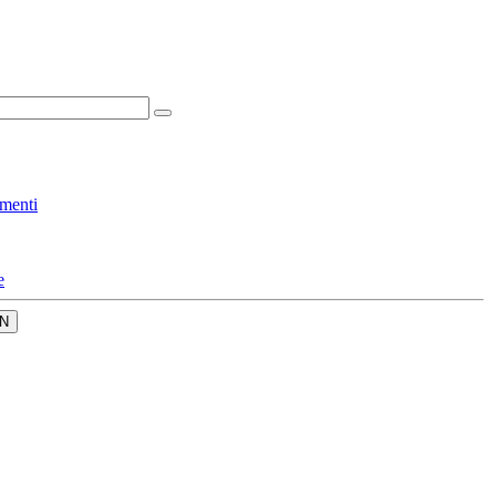
menti
e
N