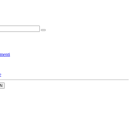
menti
e
N