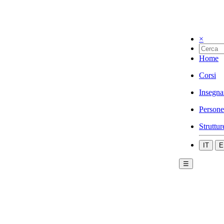
×
Home
Corsi
Insegna
Persone
Struttur
IT
E
☰