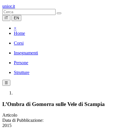
unior.it
IT
EN
×
Home
Corsi
Insegnamenti
Persone
Strutture
☰
L’Ombra di Gomorra sulle Vele di Scampia
Articolo
Data di Pubblicazione:
2015