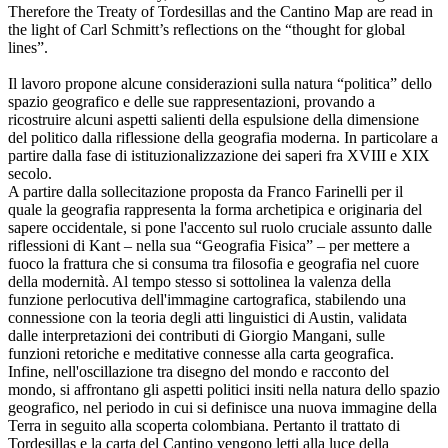
Therefore the Treaty of Tordesillas and the Cantino Map are read in
the light of Carl Schmitt’s reflections on the “thought for global
lines”.
Il lavoro propone alcune considerazioni sulla natura “politica” dello
spazio geografico e delle sue rappresentazioni, provando a
ricostruire alcuni aspetti salienti della espulsione della dimensione
del politico dalla riflessione della geografia moderna. In particolare a
partire dalla fase di istituzionalizzazione dei saperi fra XVIII e XIX
secolo.
A partire dalla sollecitazione proposta da Franco Farinelli per il
quale la geografia rappresenta la forma archetipica e originaria del
sapere occidentale, si pone l'accento sul ruolo cruciale assunto dalle
riflessioni di Kant – nella sua “Geografia Fisica” – per mettere a
fuoco la frattura che si consuma tra filosofia e geografia nel cuore
della modernità. Al tempo stesso si sottolinea la valenza della
funzione perlocutiva dell'immagine cartografica, stabilendo una
connessione con la teoria degli atti linguistici di Austin, validata
dalle interpretazioni dei contributi di Giorgio Mangani, sulle
funzioni retoriche e meditative connesse alla carta geografica.
Infine, nell'oscillazione tra disegno del mondo e racconto del
mondo, si affrontano gli aspetti politici insiti nella natura dello spazio
geografico, nel periodo in cui si definisce una nuova immagine della
Terra in seguito alla scoperta colombiana. Pertanto il trattato di
Tordesillas e la carta del Cantino vengono letti alla luce della