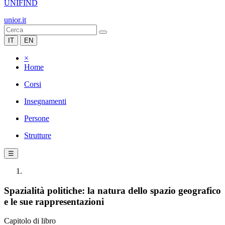
UNIFIND
unior.it
IT
EN
×
Home
Corsi
Insegnamenti
Persone
Strutture
☰
Spazialità politiche: la natura dello spazio geografico
e le sue rappresentazioni
Capitolo di libro