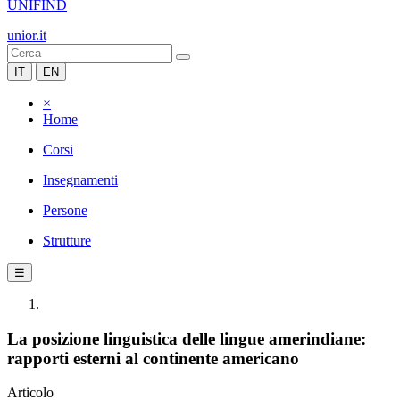
UNIFIND
unior.it
IT
EN
×
Home
Corsi
Insegnamenti
Persone
Strutture
☰
La posizione linguistica delle lingue amerindiane:
rapporti esterni al continente americano
Articolo