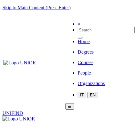
Skip to Main Content (Press Enter)
×
Home
Degrees
Courses
People
Organizations
IT
EN
☰
UNIFIND
|