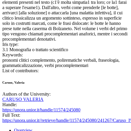
elementi presenti nel testo (c1'è molta simpatia1 tra loro; ce la1 farai
a superare l'esame1). Dall'altro, verbi come prenderle [le botte],
arrivarci [alla soluzione] o attaccarla [una malattia infettiva], il cui
clitico lessicalizza un argomento sottinteso, espresso in superficie
solo in costrutti marcati, come le frasi dislocate: le botte le hanno
prese tutte nella caserma di Bolzaneto. Nel volume i verbi del primo
tipo vengono chiamati procomplementari anaforici, mentre i secondi
procomplementari denotativi.
Iris type:
3.1 Monografia o trattato scientifico
Keywords:
pronomi clitici complemento, polirematiche verbali, fraseologia,
grammaticalizzazione, verbi procomplementari
List of contributors:
Caruso, Valeria
Authors of the University:
CARUSO VALERIA
Handle:
https://unora.unior.it/handle/11574/245080
Full Text:
https://unora.unior.it//retrieve/handle/11574/245080/241267/Carus
Overview