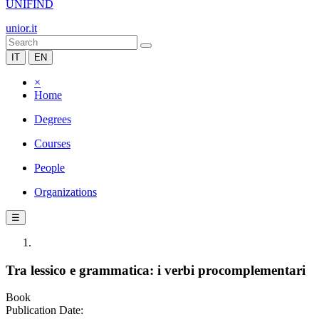
UNIFIND
unior.it
IT
EN
×
Home
Degrees
Courses
People
Organizations
☰
Tra lessico e grammatica: i verbi procomplementari
Book
Publication Date: