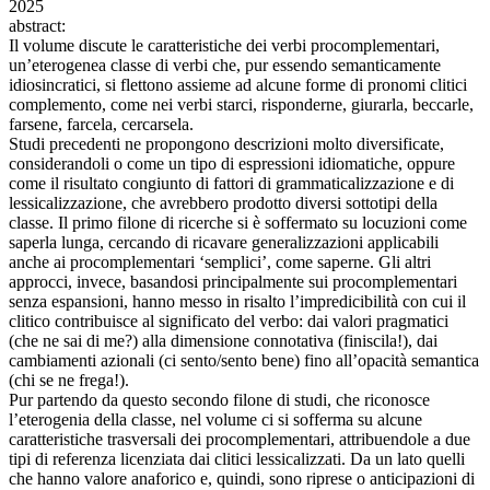
2025
abstract:
Il volume discute le caratteristiche dei verbi procomplementari,
un’eterogenea classe di verbi che, pur essendo semanticamente
idiosincratici, si flettono assieme ad alcune forme di pronomi clitici
complemento, come nei verbi starci, risponderne, giurarla, beccarle,
farsene, farcela, cercarsela.
Studi precedenti ne propongono descrizioni molto diversificate,
considerandoli o come un tipo di espressioni idiomatiche, oppure
come il risultato congiunto di fattori di grammaticalizzazione e di
lessicalizzazione, che avrebbero prodotto diversi sottotipi della
classe. Il primo filone di ricerche si è soffermato su locuzioni come
saperla lunga, cercando di ricavare generalizzazioni applicabili
anche ai procomplementari ‘semplici’, come saperne. Gli altri
approcci, invece, basandosi principalmente sui procomplementari
senza espansioni, hanno messo in risalto l’impredicibilità con cui il
clitico contribuisce al significato del verbo: dai valori pragmatici
(che ne sai di me?) alla dimensione connotativa (finiscila!), dai
cambiamenti azionali (ci sento/sento bene) fino all’opacità semantica
(chi se ne frega!).
Pur partendo da questo secondo filone di studi, che riconosce
l’eterogenia della classe, nel volume ci si sofferma su alcune
caratteristiche trasversali dei procomplementari, attribuendole a due
tipi di referenza licenziata dai clitici lessicalizzati. Da un lato quelli
che hanno valore anaforico e, quindi, sono riprese o anticipazioni di