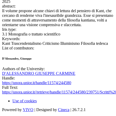
2025
abstract:
Il volume propone alcune chiavi di lettura del pensiero di Kant, che
cercano di renderne viva l'inesauribile grandezza. Esse si presentano
come momenti di attraversamento della filosofia kantiana, volti a
orientarne una visione comprensiva e sfaccettata.
Iris type:
3.1 Monografia o trattato scientifico
Keywords:
Kant Trascendentalismo Criticismo Illuminismo Filosofia tedesca
List of contributors:
D'Alessandro, Giuseppe
Authors of the University:
D'ALESSANDRO GIUSEPPE CARMINE
Handle:
https://unora.unior.it/handle/11574/244580
Full Text:
https://unora.unior.it//retrieve/handle/11574/244580/239751/Scritt
Use of cookies
Powered by
VIVO
| Designed by
Cineca
| 26.7.2.1