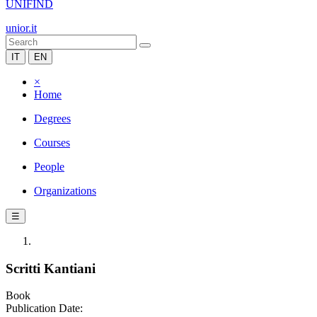
UNIFIND
unior.it
IT
EN
×
Home
Degrees
Courses
People
Organizations
☰
Scritti Kantiani
Book
Publication Date: