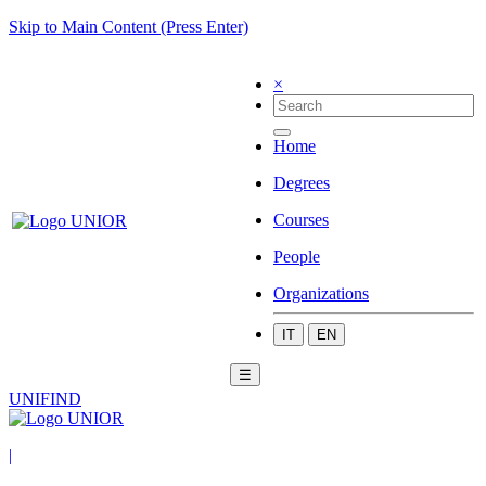
Skip to Main Content (Press Enter)
×
Home
Degrees
Courses
People
Organizations
IT
EN
☰
UNIFIND
|