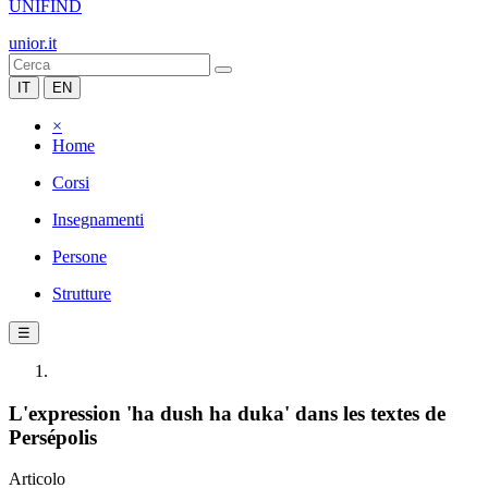
UNIFIND
unior.it
IT
EN
×
Home
Corsi
Insegnamenti
Persone
Strutture
☰
L'expression 'ha dush ha duka' dans les textes de
Persépolis
Articolo