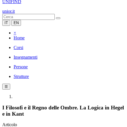
UNIFIND
unior.it
IT
EN
×
Home
Corsi
Insegnamenti
Persone
Strutture
☰
I Filosofi e il Regno delle Ombre. La Logica in Hegel
e in Kant
Articolo