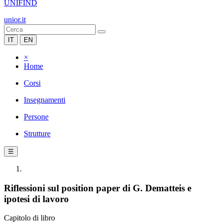
UNIFIND
unior.it
IT
EN
×
Home
Corsi
Insegnamenti
Persone
Strutture
☰
Riflessioni sul position paper di G. Dematteis e
ipotesi di lavoro
Capitolo di libro