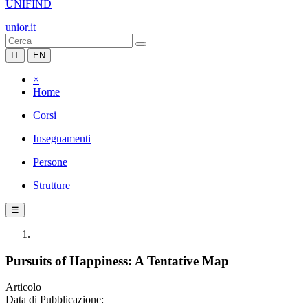
UNIFIND
unior.it
IT
EN
×
Home
Corsi
Insegnamenti
Persone
Strutture
☰
Pursuits of Happiness: A Tentative Map
Articolo
Data di Pubblicazione: