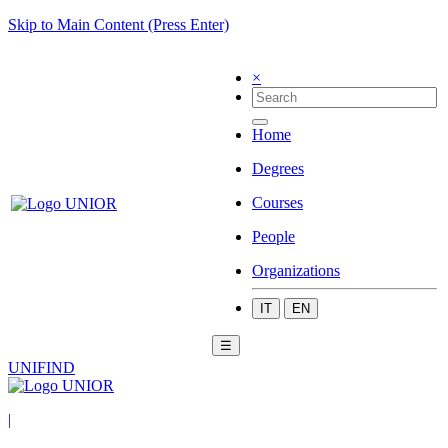
Skip to Main Content (Press Enter)
×
Home
Degrees
Courses
People
Organizations
IT
EN
☰
UNIFIND
|