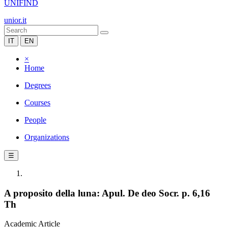
UNIFIND
unior.it
IT
EN
×
Home
Degrees
Courses
People
Organizations
☰
A proposito della luna: Apul. De deo Socr. p. 6,16
Th
Academic Article