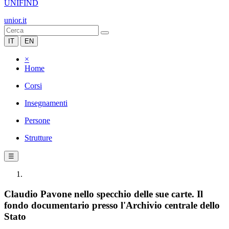
UNIFIND
unior.it
IT
EN
×
Home
Corsi
Insegnamenti
Persone
Strutture
☰
Claudio Pavone nello specchio delle sue carte. Il
fondo documentario presso l'Archivio centrale dello
Stato