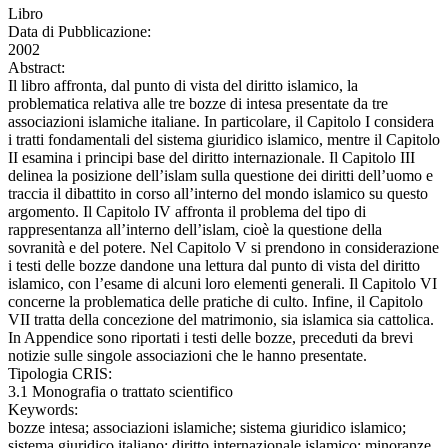
Libro
Data di Pubblicazione:
2002
Abstract:
Il libro affronta, dal punto di vista del diritto islamico, la
problematica relativa alle tre bozze di intesa presentate da tre
associazioni islamiche italiane. In particolare, il Capitolo I considera
i tratti fondamentali del sistema giuridico islamico, mentre il Capitolo
II esamina i principi base del diritto internazionale. Il Capitolo III
delinea la posizione dell’islam sulla questione dei diritti dell’uomo e
traccia il dibattito in corso all’interno del mondo islamico su questo
argomento. Il Capitolo IV affronta il problema del tipo di
rappresentanza all’interno dell’islam, cioè la questione della
sovranità e del potere. Nel Capitolo V si prendono in considerazione
i testi delle bozze dandone una lettura dal punto di vista del diritto
islamico, con l’esame di alcuni loro elementi generali. Il Capitolo VI
concerne la problematica delle pratiche di culto. Infine, il Capitolo
VII tratta della concezione del matrimonio, sia islamica sia cattolica.
In Appendice sono riportati i testi delle bozze, preceduti da brevi
notizie sulle singole associazioni che le hanno presentate.
Tipologia CRIS:
3.1 Monografia o trattato scientifico
Keywords:
bozze intesa; associazioni islamiche; sistema giuridico islamico;
sistema giuridico italiano; diritto internazionale islamico; minoranze