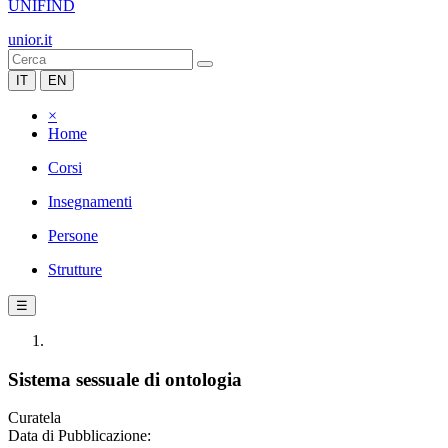
UNIFIND
unior.it
IT
EN
×
Home
Corsi
Insegnamenti
Persone
Strutture
☰
Sistema sessuale di ontologia
Curatela
Data di Pubblicazione: