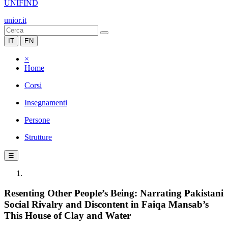
UNIFIND
unior.it
IT
EN
×
Home
Corsi
Insegnamenti
Persone
Strutture
☰
Resenting Other People’s Being: Narrating Pakistani
Social Rivalry and Discontent in Faiqa Mansab’s
This House of Clay and Water