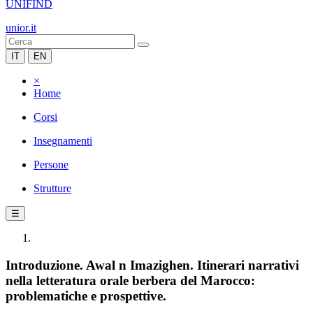
UNIFIND
unior.it
IT
EN
×
Home
Corsi
Insegnamenti
Persone
Strutture
☰
Introduzione. Awal n Imazighen. Itinerari narrativi
nella letteratura orale berbera del Marocco:
problematiche e prospettive.