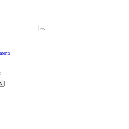
menti
e
N