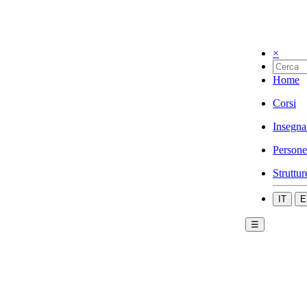
×
Home
Corsi
Insegna
Persone
Struttur
IT
E
☰