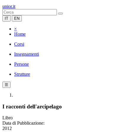
unior.it
IT
EN
×
Home
Corsi
Insegnamenti
Persone
Strutture
☰
I racconti dell'arcipelago
Libro
Data di Pubblicazione:
2012