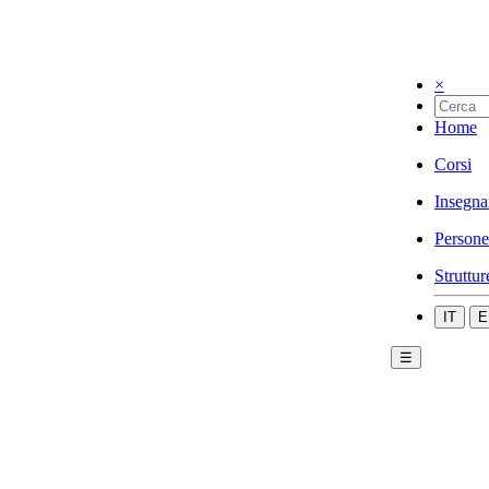
×
Home
Corsi
Insegna
Persone
Struttur
IT
E
☰