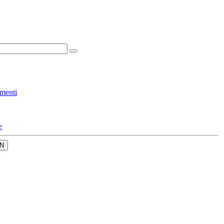
menti
e
N