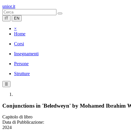
unior.it
IT
EN
×
Home
Corsi
Insegnamenti
Persone
Strutture
☰
Conjunctions in 'Beledweyn' by Mohamed Ibrahim 
Capitolo di libro
Data di Pubblicazione:
2024