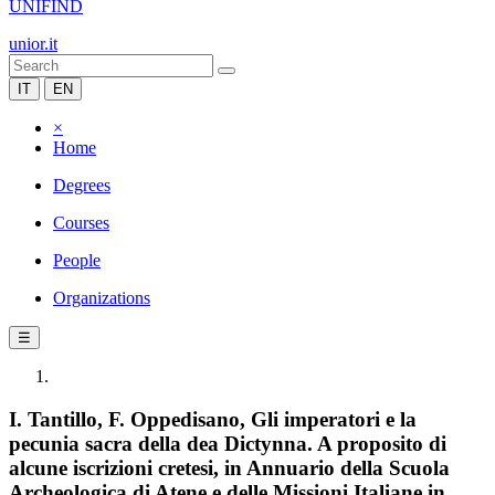
UNIFIND
unior.it
IT
EN
×
Home
Degrees
Courses
People
Organizations
☰
I. Tantillo, F. Oppedisano, Gli imperatori e la
pecunia sacra della dea Dictynna. A proposito di
alcune iscrizioni cretesi, in Annuario della Scuola
Archeologica di Atene e delle Missioni Italiane in