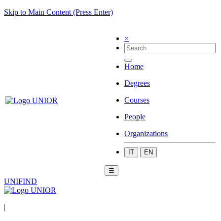
Skip to Main Content (Press Enter)
×
Home
Degrees
Courses
People
Organizations
IT
EN
☰
UNIFIND
|