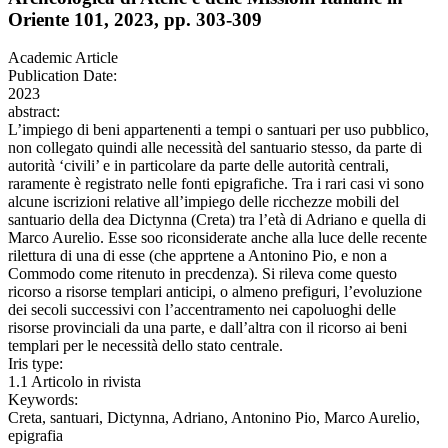
Oriente 101, 2023, pp. 303-309
Academic Article
Publication Date:
2023
abstract:
L’impiego di beni appartenenti a tempi o santuari per uso pubblico,
non collegato quindi alle necessità del santuario stesso, da parte di
autorità ‘civili’ e in particolare da parte delle autorità centrali,
raramente è registrato nelle fonti epigrafiche. Tra i rari casi vi sono
alcune iscrizioni relative all’impiego delle ricchezze mobili del
santuario della dea Dictynna (Creta) tra l’età di Adriano e quella di
Marco Aurelio. Esse soo riconsiderate anche alla luce delle recente
rilettura di una di esse (che apprtene a Antonino Pio, e non a
Commodo come ritenuto in precdenza). Si rileva come questo
ricorso a risorse templari anticipi, o almeno prefiguri, l’evoluzione
dei secoli successivi con l’accentramento nei capoluoghi delle
risorse provinciali da una parte, e dall’altra con il ricorso ai beni
templari per le necessità dello stato centrale.
Iris type:
1.1 Articolo in rivista
Keywords:
Creta, santuari, Dictynna, Adriano, Antonino Pio, Marco Aurelio,
epigrafia