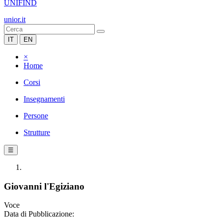
UNIFIND
unior.it
IT
EN
×
Home
Corsi
Insegnamenti
Persone
Strutture
☰
Giovanni l'Egiziano
Voce
Data di Pubblicazione: