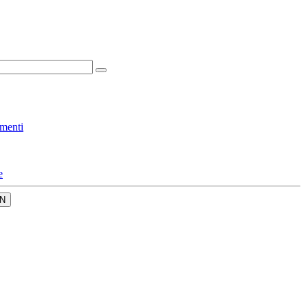
menti
e
N