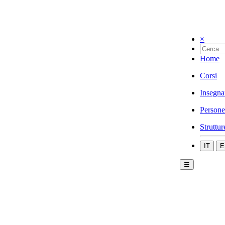
×
Home
Corsi
Insegna
Persone
Struttur
IT
E
☰