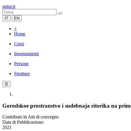
unior.it
IT
EN
×
Home
Corsi
Insegnamenti
Persone
Strutture
☰
Gorodskoe prostranstvo i sudebnaja ritorika na prime
Contributo in Atti di convegno
Data di Pubblicazione:
2021