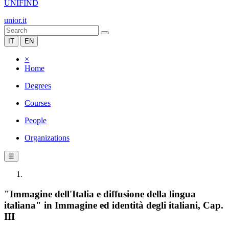
UNIFIND
unior.it
IT
EN
×
Home
Degrees
Courses
People
Organizations
☰
"Immagine dell'Italia e diffusione della lingua
italiana" in Immagine ed identità degli italiani, Cap.
III