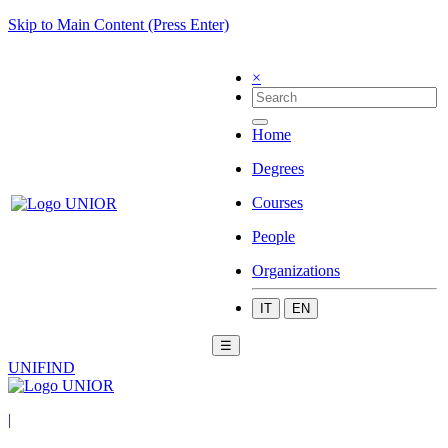
Skip to Main Content (Press Enter)
×
Home
Degrees
Courses
People
Organizations
IT
EN
☰
UNIFIND
|