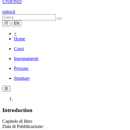
UNIFIND
unior.it
IT
EN
×
Home
Corsi
Insegnamenti
Persone
Strutture
☰
Introduction
Capitolo di libro
Data di Pubblicazione: