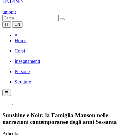
UNIFIND
unior.it
IT
EN
×
Home
Corsi
Insegnamenti
Persone
Strutture
☰
Sunshine e Noir: la Famiglia Manson nelle
narrazioni contemporanee degli anni Sessanta
Articolo