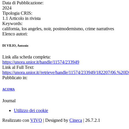
Data di Pubblicazione:
2024
Tipologia CRIS:
1.1 Articolo in rivista
Keywords:
california, los angeles, noir, postmodernismo, crime narratives
Elenco autori:
DI VILIO, Antonio
Link alla scheda completa:
https://unora.unior.it/handle/11574/233949
Link al Full Text:
https://unora.unior.it//retrieve/handle/11574/233949/182207/06.%20
Pubblicato in:
ACOMA
Journal
Utilizzo dei cookie
Realizzato con
VIVO
| Designed by
Cineca
| 26.7.2.1