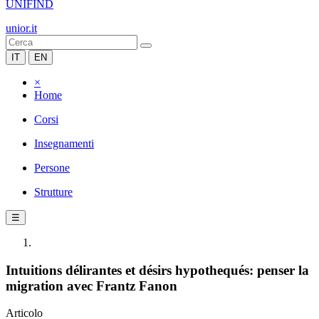
UNIFIND
unior.it
IT
EN
×
Home
Corsi
Insegnamenti
Persone
Strutture
☰
Intuitions délirantes et désirs hypothequés: penser la
migration avec Frantz Fanon
Articolo