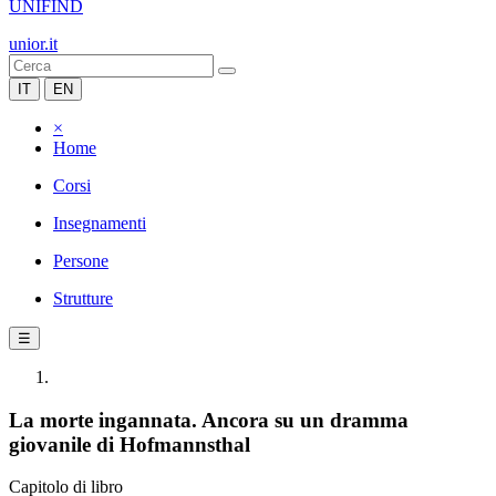
UNIFIND
unior.it
IT
EN
×
Home
Corsi
Insegnamenti
Persone
Strutture
☰
La morte ingannata. Ancora su un dramma
giovanile di Hofmannsthal
Capitolo di libro