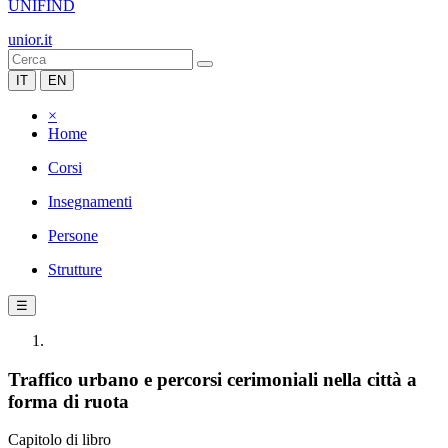
UNIFIND
unior.it
IT
EN
×
Home
Corsi
Insegnamenti
Persone
Strutture
☰
Traffico urbano e percorsi cerimoniali nella città a
forma di ruota
Capitolo di libro