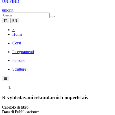
UNIFIND
unior.it
IT
EN
×
Home
Corsi
Insegnamenti
Persone
Strutture
☰
K vyhledavani sekundarnich imperfektiv
Capitolo di libro
Data di Pubblicazione: