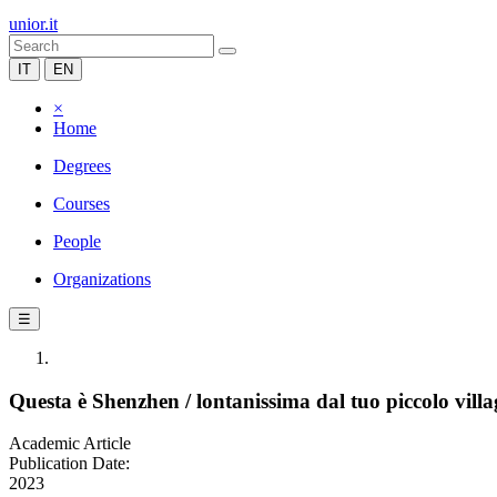
unior.it
IT
EN
×
Home
Degrees
Courses
People
Organizations
☰
Questa è Shenzhen / lontanissima dal tuo piccolo vill
Academic Article
Publication Date:
2023