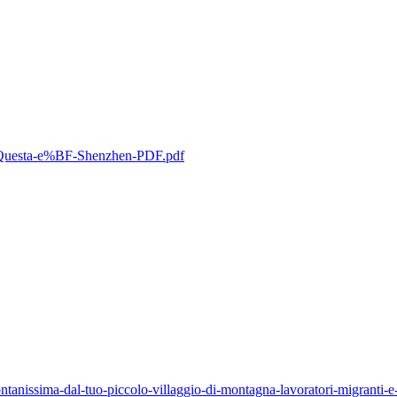
lli-Questa-e%BF-Shenzhen-PDF.pdf
ntanissima-dal-tuo-piccolo-villaggio-di-montagna-lavoratori-migranti-e